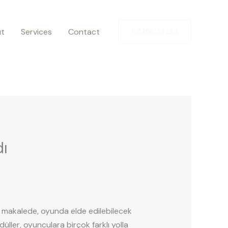
t
Services
Contact
9426604224
dı
Bu makalede, oyunda elde edilebilecek
üller, oyunculara birçok farklı yolla