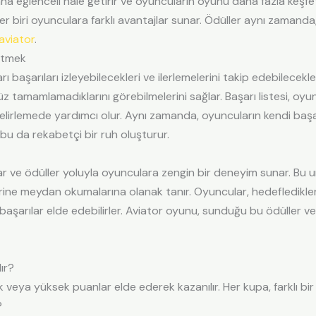
a eğlenceli hale getirir ve oyuncuların oyunu daha fazla keşfet
ve her biri oyunculara farklı avantajlar sunar. Ödüller aynı zama
aviator
.
 Etmek
 başarıları izleyebilecekleri ve ilerlemelerini takip edebilecekler
üz tamamlamadıklarını görebilmelerini sağlar. Başarı listesi, oyu
elirlemede yardımcı olur. Aynı zamanda, oyuncuların kendi başar
 bu da rekabetçi bir ruh oluşturur.
lar ve ödüller yoluyla oyunculara zengin bir deneyim sunar. Bu u
lerine meydan okumalarına olanak tanır. Oyuncular, hedefledikleri
başarılar elde edebilirler. Aviator oyunu, sunduğu bu ödüller v
ır?
 veya yüksek puanlar elde ederek kazanılır. Her kupa, farklı bir 
?