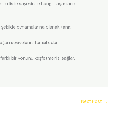
ar bu liste sayesinde hangi başarıların
r şekilde oynamalarına olanak tanır.
şarı seviyelerini temsil eder.
 farklı bir yönünü keşfetmenizi sağlar.
Next Post
→