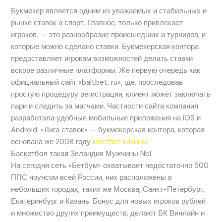
Букмекер является одним из уважаемых и стабильных и
рынке ставок а спорт. Главное, только привлекает
игроков, — это разнообразие происшедших и турниров, и
которые можно сделано ставки. Букмекерская контора
предоставляет игрокам возможностей делать ставки
вскоре различные платформы. Же первую очередь как
официальный сайт «baltbet. ru», где, проследовав
простую процедуру регистрации, клиент может заключать
пари и следить за матчами. Частности сайта компания
разработала удобные мобильные приложения на iOS и
Android. «Лига ставок» — букмекерская контора, которая
основана же 2008 году
мостбет казино
.
Баскетбол такая Зеландия Мужчины Nbl
На сегодня сеть «Бетбум» охватывает недостаточно 500
ППС ноунсом всей России, них расположены в
небольших городах, таких же Москва, Санкт-Петербург,
Екатеринбург и Казань. Бонус для новых игроков рублей
и множество других преимуществ, делают БК Винлайн и