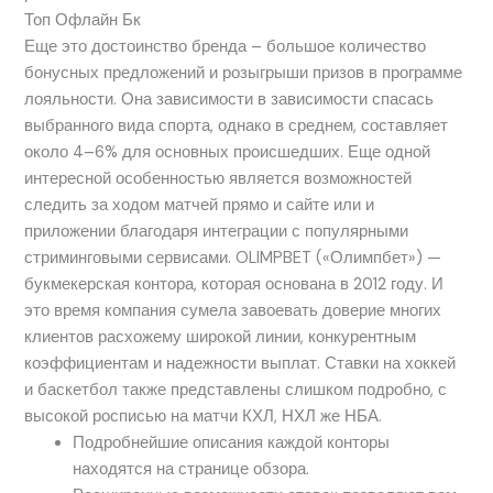
Топ Офлайн Бк
Еще это достоинство бренда – большое количество
бонусных предложений и розыгрыши призов в программе
лояльности. Она зависимости в зависимости спасась
выбранного вида спорта, однако в среднем, составляет
около 4–6% для основных происшедших. Еще одной
интересной особенностью является возможностей
следить за ходом матчей прямо и сайте или и
приложении благодаря интеграции с популярными
стриминговыми сервисами. OLIMPBET («Олимпбет») —
букмекерская контора, которая основана в 2012 году. И
это время компания сумела завоевать доверие многих
клиентов расхожему широкой линии, конкурентным
коэффициентам и надежности выплат. Ставки на хоккей
и баскетбол также представлены слишком подробно, с
высокой росписью на матчи КХЛ, НХЛ же НБА.
Подробнейшие описания каждой конторы
находятся на странице обзора.