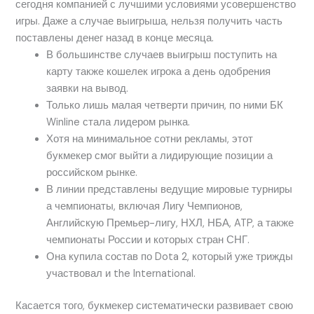
сегодня компанией с лучшими условиями усовершенство
игры. Даже а случае выигрыша, нельзя получить часть
поставлены денег назад в конце месяца.
В большинстве случаев выигрыш поступить на
карту также кошелек игрока а день одобрения
заявки на вывод.
Только лишь малая четверти причин, по ними БК
Winline стала лидером рынка.
Хотя на минимальное сотни рекламы, этот
букмекер смог выйти а лидирующие позиции а
российском рынке.
В линии представлены ведущие мировые турниры
а чемпионаты, включая Лигу Чемпионов,
Английскую Премьер-лигу, НХЛ, НБА, ATP, а также
чемпионаты России и которых стран СНГ.
Она купила состав по Dota 2, который уже трижды
участвовал и the International.
Касается того, букмекер систематически развивает свою