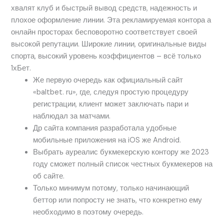
хвалят клуб и быстрый вывод средств, надежность и
плохое оформление линии. Эта рекламируемая контора а
онлайн просторах бесповоротно соответствует своей
высокой репутации. Широкие линии, оригинальные виды
спорта, высокий уровень коэффициентов – всё только
1хБет.
Же первую очередь как официальный сайт
«baltbet. ru», где, следуя простую процедуру
регистрации, клиент может заключать пари и
наблюдал за матчами.
Др сайта компания разработала удобные
мобильные приложения на iOS же Android.
Выбрать ауреалис букмекерскую контору же 2023
году сможет полный список честных букмекеров на
об сайте.
Только минимум потому, только начинающий
беттор или попросту не знать, что конкретно ему
необходимо в поэтому очередь.