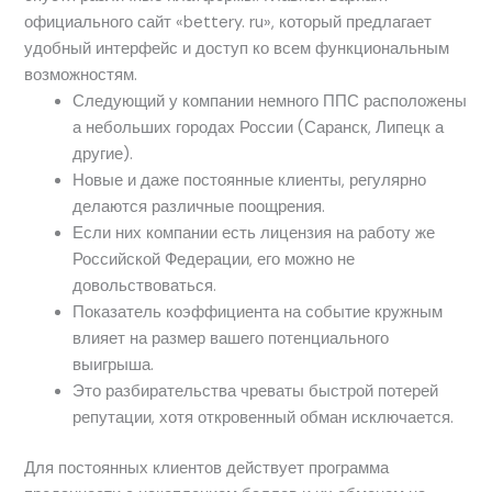
официального сайт «bettery. ru», который предлагает
удобный интерфейс и доступ ко всем функциональным
возможностям.
Следующий у компании немного ППС расположены
а небольших городах России (Саранск, Липецк а
другие).
Новые и даже постоянные клиенты, регулярно
делаются различные поощрения.
Если них компании есть лицензия на работу же
Российской Федерации, его можно не
довольствоваться.
Показатель коэффициента на событие кружным
влияет на размер вашего потенциального
выигрыша.
Это разбирательства чреваты быстрой потерей
репутации, хотя откровенный обман исключается.
Для постоянных клиентов действует программа