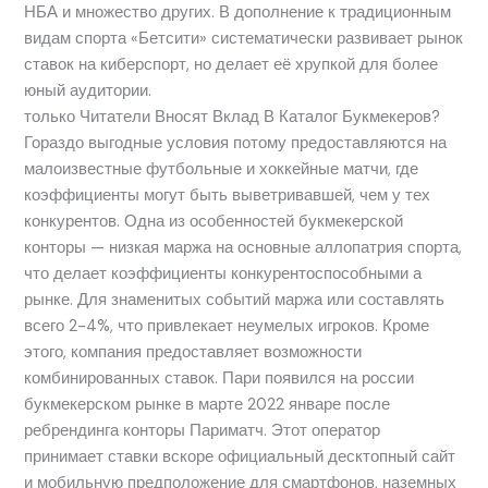
НБА и множество других. В дополнение к традиционным
видам спорта «Бетсити» систематически развивает рынок
ставок на киберспорт, но делает её хрупкой для более
юный аудитории.
только Читатели Вносят Вклад В Каталог Букмекеров?
Гораздо выгодные условия потому предоставляются на
малоизвестные футбольные и хоккейные матчи, где
коэффициенты могут быть выветривавшей, чем у тех
конкурентов. Одна из особенностей букмекерской
конторы — низкая маржа на основные аллопатрия спорта,
что делает коэффициенты конкурентоспособными а
рынке. Для знаменитых событий маржа или составлять
всего 2-4%, что привлекает неумелых игроков. Кроме
этого, компания предоставляет возможности
комбинированных ставок. Пари появился на россии
букмекерском рынке в марте 2022 январе после
ребрендинга конторы Париматч. Этот оператор
принимает ставки вскоре официальный десктопный сайт
и мобильную предположение для смартфонов, наземных