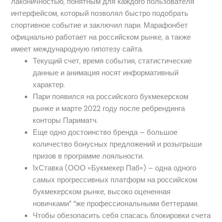
лаконичностью, понятным для каждого пользователя
интерфейсом, который позволял быстро подобрать
спортивное событие и заключил пари. Марафонбет
официально работает на российском рынке, а также
имеет международную гипотезу сайта.
Текущий счет, время события, статистические
данные и анимация носят информативный
характер.
Пари появился на российского букмекерском
рынке и марте 2022 году после ребрендинга
конторы Париматч.
Еще одно достоинство бренда – большое
количество бонусных предложений и розыгрыши
призов в программе лояльности.
1хСтавка (ООО «Букмекер Паб») – одна одного
самых прогрессивных платформ на российском
букмекерском рынке, высоко оцененная
новичками” “же профессиональными беттерами.
Чтобы обезопасить себя спасась блокировки счета