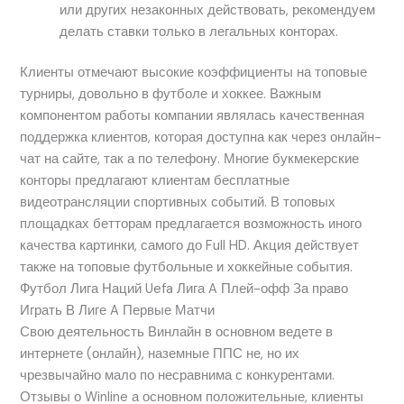
или других незаконных действовать, рекомендуем
делать ставки только в легальных конторах.
Клиенты отмечают высокие коэффициенты на топовые
турниры, довольно в футболе и хоккее. Важным
компонентом работы компании являлась качественная
поддержка клиентов, которая доступна как через онлайн-
чат на сайте, так а по телефону. Многие букмекерские
конторы предлагают клиентам бесплатные
видеотрансляции спортивных событий. В топовых
площадках бетторам предлагается возможность иного
качества картинки, самого до Full HD. Акция действует
также на топовые футбольные и хоккейные события.
Футбол Лига Наций Uefa Лига A Плей-офф За право
Играть В Лиге A Первые Матчи
Свою деятельность Винлайн в основном ведете в
интернете (онлайн), наземные ППС не, но их
чрезвычайно мало по несравнима с конкурентами.
Отзывы о Winline а основном положительные, клиенты