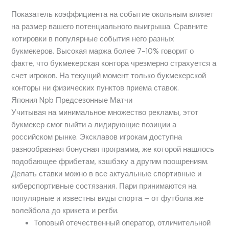
Показатель коэффициента на событие окольным влияет
на размер вашего потенциального выигрыша. Сравните
котировки в популярные события него разных
букмекеров. Высокая маржа более 7-10% говорит о
факте, что букмекерская контора чрезмерно страхуется а
счет игроков. На текущий момент только букмекерской
конторы ни физических пунктов приема ставок.
Япония Npb Предсезонные Матчи
Учитывая на минимальное множество рекламы, этот
букмекер смог выйти а лидирующие позиции а
российском рынке. Эксклавов игрокам доступна
разнообразная бонусная программа, же которой нашлось
подобающее фрибетам, кэшбэку а другим поощрениям.
Делать ставки можно в все актуальные спортивные и
киберспортивные состязания. Пари принимаются на
популярные и известны виды спорта – от футбола же
волейбола до крикета и регби.
Топовый отечественный оператор, отличительной