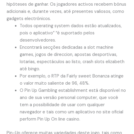
hipóteses de ganhar. Os jogadores activos recebem bónus
adicionais e, durante vezes, até presentes valiosos, como
gadgets electrónicos.
Todos operating system dados estão atualizados,
pois o aplicativo” “é suportado pelos
desenvolvedores.
Encontrará secções dedicadas a slot machine
games, jogos de direccion, apostas desportivas,
lotarias, espectáculos ao listo, crash slots elizabeth
até bingo.
Por exemplo, o RTP da Fairly sweet Bonanza atinge
o valor muito saliente de 96, 48%.
O Pin Up Gambling establishment está disponível no
ano de sua versão personal computer, que você
tem a possibilidade de usar com qualquer
navegador e tais como um aplicativo no site oficial
perform Pin Up On line casino.
Pin-Up oferece muitas variedades deste jogo, tais como