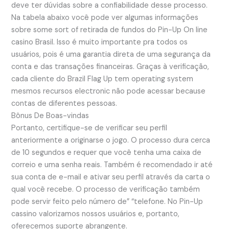
deve ter dúvidas sobre a confiabilidade desse processo.
Na tabela abaixo você pode ver algumas informações
sobre some sort of retirada de fundos do Pin-Up On line
casino Brasil. Isso é muito importante pra todos os
usuários, pois é uma garantia direta de uma segurança da
conta e das transações financeiras. Graças à verificação,
cada cliente do Brazil Flag Up tem operating system
mesmos recursos electronic não pode acessar because
contas de diferentes pessoas.
Bônus De Boas-vindas
Portanto, certifique-se de verificar seu perfil
anteriormente a originarse o jogo. O processo dura cerca
de 10 segundos e requer que você tenha uma caixa de
correio e uma senha reais. Também é recomendado ir até
sua conta de e-mail e ativar seu perfil através da carta o
qual você recebe. O processo de verificação também
pode servir feito pelo número de” “telefone. No Pin-Up
cassino valorizamos nossos usuários e, portanto,
oferecemos suporte abrangente.