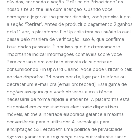
dúvidas, ensenada a seção “Política de Privacidade” na
nosso site at the leia com atenção. Quando você
começar a jogar at the ganhar dinheiro, você precisa ir pra
a seção “Retirar”. Antes de produzir o pagamento 2 ganhos
pela 1ª vez, a plataforma Pin Up solicitará ao usuário la cual
passe pelo maniera de verificação, isso é, que confirme
teus dados pessoais. É por isso que é extremamente
importante indicar informações confiáveis ​​sobre você.
Para contarse em contato através do suporte ao
consumidor do Pin Upward Casino, você pode utilizar o talk
ao vivo disponível 24 horas por dia, ligar por telefone ou
decretar um e-mail pra [email protected]. Essa gama de
opções assegura que você obtenha a assistência
necessária de forma rápida e eficiente. A plataforma está
disponível em computadores electronic dispositivos
móveis, at the a interface elaborada garante a máxima
conveniência para o utilizador. A tecnologia para
encriptação SSL elizabeth uma política de privacidade
rigorosa garantem a segurança carry out visitante tanto