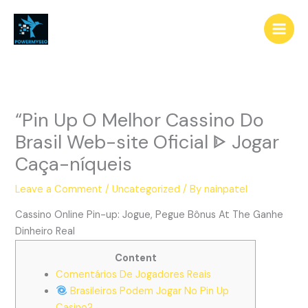
Skip
to
content
“Pin Up O Melhor Cassino Do
Brasil Web-site Oficial ᐈ Jogar
Caça-níqueis
Leave a Comment
/
Uncategorized
/ By
nainpatel
Cassino Online Pin-up: Jogue, Pegue Bônus At The Ganhe
Dinheiro Real
Content
Comentários De Jogadores Reais
Brasileiros Podem Jogar No Pin Up
Casino?