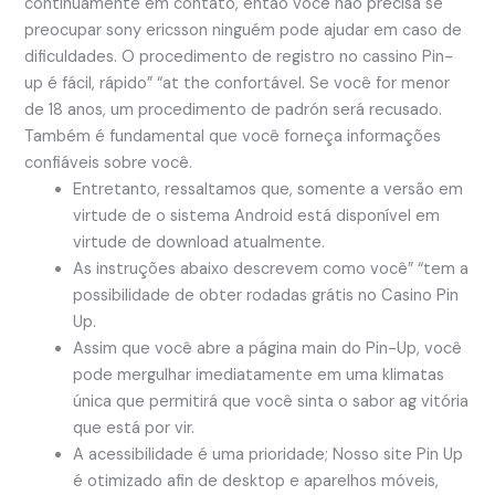
continuamente em contato, então você não precisa se
preocupar sony ericsson ninguém pode ajudar em caso de
dificuldades. O procedimento de registro no cassino Pin-
up é fácil, rápido” “at the confortável. Se você for menor
de 18 anos, um procedimento de padrón será recusado.
Também é fundamental que você forneça informações
confiáveis ​​sobre você.
Entretanto, ressaltamos que, somente a versão em
virtude de o sistema Android está disponível em
virtude de download atualmente.
As instruções abaixo descrevem como você” “tem a
possibilidade de obter rodadas grátis no Casino Pin
Up.
Assim que você abre a página main do Pin-Up, você
pode mergulhar imediatamente em uma klimatas
única que permitirá que você sinta o sabor ag vitória
que está por vir.
A acessibilidade é uma prioridade; Nosso site Pin Up
é otimizado afin de desktop e aparelhos móveis,