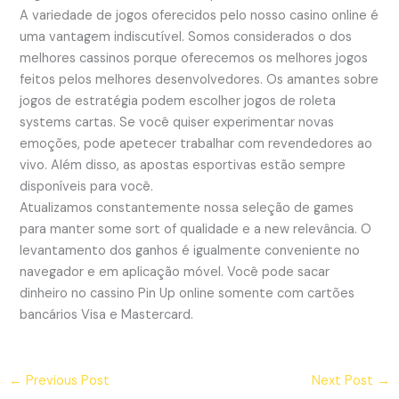
A variedade de jogos oferecidos pelo nosso casino online é
uma vantagem indiscutível. Somos considerados o dos
melhores cassinos porque oferecemos os melhores jogos
feitos pelos melhores desenvolvedores. Os amantes sobre
jogos de estratégia podem escolher jogos de roleta
systems cartas. Se você quiser experimentar novas
emoções, pode apetecer trabalhar com revendedores ao
vivo. Além disso, as apostas esportivas estão sempre
disponíveis para você.
Atualizamos constantemente nossa seleção de games
para manter some sort of qualidade e a new relevância. O
levantamento dos ganhos é igualmente conveniente no
navegador e em aplicação móvel. Você pode sacar
dinheiro no cassino Pin Up online somente com cartões
bancários Visa e Mastercard.
←
Previous Post
Next Post
→