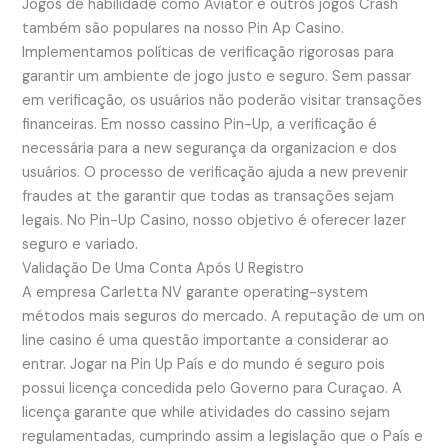
Jogos de habilidade como Aviator e outros jogos Crash
também são populares na nosso Pin Ap Casino.
Implementamos políticas de verificação rigorosas para
garantir um ambiente de jogo justo e seguro. Sem passar
em verificação, os usuários não poderão visitar transações
financeiras. Em nosso cassino Pin-Up, a verificação é
necessária para a new segurança da organizacion e dos
usuários. O processo de verificação ajuda a new prevenir
fraudes at the garantir que todas as transações sejam
legais. No Pin-Up Casino, nosso objetivo é oferecer lazer
seguro e variado.
Validação De Uma Conta Após U Registro
A empresa Carletta NV garante operating-system
métodos mais seguros do mercado. A reputação de um on
line casino é uma questão importante a considerar ao
entrar. Jogar na Pin Up País e do mundo é seguro pois
possui licença concedida pelo Governo para Curaçao. A
licença garante que while atividades do cassino sejam
regulamentadas, cumprindo assim a legislação que o País e