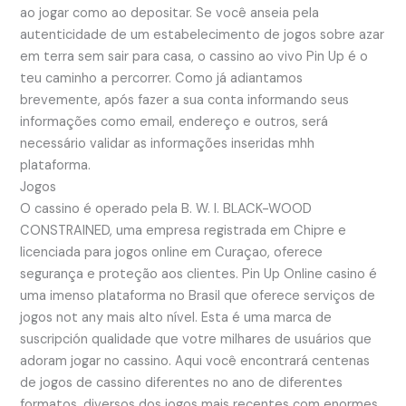
ao jogar como ao depositar. Se você anseia pela
autenticidade de um estabelecimento de jogos sobre azar
em terra sem sair para casa, o cassino ao vivo Pin Up é o
teu caminho a percorrer. Como já adiantamos
brevemente, após fazer a sua conta informando seus
informações como email, endereço e outros, será
necessário validar as informações inseridas mhh
plataforma.
Jogos
O cassino é operado pela B. W. I. BLACK-WOOD
CONSTRAINED, uma empresa registrada em Chipre e
licenciada para jogos online em Curaçao, oferece
segurança e proteção aos clientes. Pin Up Online casino é
uma imenso plataforma no Brasil que oferece serviços de
jogos not any mais alto nível. Esta é uma marca de
suscripción qualidade que votre milhares de usuários que
adoram jogar no cassino. Aqui você encontrará centenas
de jogos de cassino diferentes no ano de diferentes
formatos, diversos dos jogos mais recentes com enormes