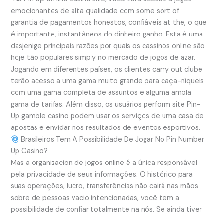
emocionantes de alta qualidade com some sort of
garantia de pagamentos honestos, confiáveis at the, o que
é importante, instantâneos do dinheiro ganho. Esta é uma
dasjenige principais razões por quais os cassinos online são
hoje tão populares simply no mercado de jogos de azar.
Jogando em diferentes países, os clientes carry out clube
terão acesso a uma gama muito grande para caça-níqueis
com uma gama completa de assuntos e alguma ampla
gama de tarifas. Além disso, os usuários perform site Pin-
Up gamble casino podem usar os serviços de uma casa de
apostas e envidar nos resultados de eventos esportivos.
Brasileiros Tem A Possibilidade De Jogar No Pin Number
Up Casino?
Mas a organizacion de jogos online é a única responsável
pela privacidade de seus informações. O histórico para
suas operações, lucro, transferências não cairá nas mãos
sobre de pessoas vacio intencionadas, você tem a
possibilidade de confiar totalmente na nós. Se ainda tiver