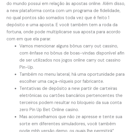
do mundo possui em relação às apostas online. Além disso,
a new plataforma conta com um programa de fidelidade,
no qual pontos são somados toda vez que é feito 1
depósito e uma aposta. E você também tem a roda da
fortuna, onde pode multiplicarse sua aposta para acordo
com em que ela parar.
Vamos mencionar alguns bônus carry out cassino,
com ênfase no bônus de boas-vindas disponível afin
de ser utilizados nos jogos online carry out cassino
Pin-Up.
Também no menu lateral, há uma oportunidade para
escolher uma caça-níqueis por fabricante.
Tentativas de depósito a new partir de carteiras
eletrônicas ou cartões bancários pertencentes the
terceiros podem resultar no bloqueio da sua conta
zero Pin Up Bet Online casino.
Mas aconselhamos que não ze apresse e tente sua
sorte em diferentes simuladores, você também
pode mhh versão demo, os quais lhe permitirá”